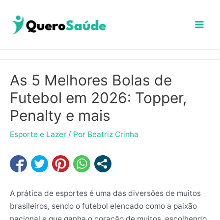
Ir
Mai
para
Men
o
conteúdo
As 5 Melhores Bolas de
Futebol em 2026: Topper,
Penalty e mais
Esporte e Lazer
/ Por
Beatriz Crinha
A prática de esportes é uma das diversões de muitos
brasileiros, sendo o futebol elencado como a paixão
nacional e que ganha o coração de muitos, escolhendo