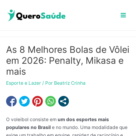
Ir
Mai
para
Men
o
conteúdo
As 8 Melhores Bolas de Vôlei
em 2026: Penalty, Mikasa e
mais
Esporte e Lazer
/ Por
Beatriz Crinha
O voleibol consiste em
um dos esportes mais
populares no Brasil
e no mundo. Uma modalidade que
exige um trabalho em equipe, rapidez de raciocínio e