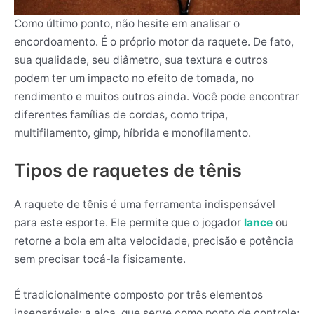
Como último ponto, não hesite em analisar o
encordoamento. É o próprio motor da raquete. De fato,
sua qualidade, seu diâmetro, sua textura e outros
podem ter um impacto no efeito de tomada, no
rendimento e muitos outros ainda. Você pode encontrar
diferentes famílias de cordas, como tripa,
multifilamento, gimp, híbrida e monofilamento.
Tipos de raquetes de tênis
A raquete de tênis é uma ferramenta indispensável
para este esporte. Ele permite que o jogador
lance
ou
retorne a bola em alta velocidade, precisão e potência
sem precisar tocá-la fisicamente.
É tradicionalmente composto por três elementos
inseparáveis: a alça, que serve como ponto de controle;