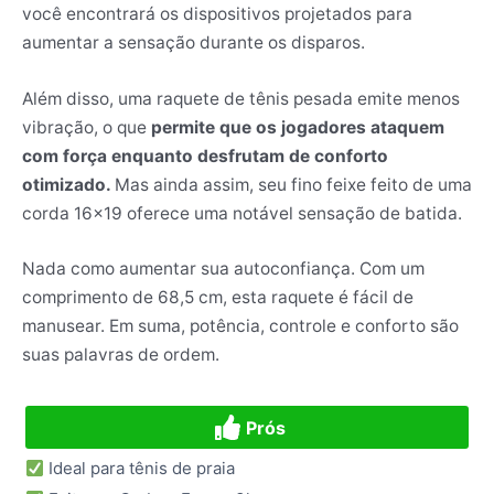
você encontrará os dispositivos projetados para
aumentar a sensação durante os disparos.
Além disso, uma raquete de tênis pesada emite menos
vibração, o que
permite que os jogadores ataquem
com força enquanto desfrutam de conforto
otimizado.
Mas ainda assim, seu fino feixe feito de uma
corda 16×19 oferece uma notável sensação de batida.
Nada como aumentar sua autoconfiança. Com um
comprimento de 68,5 cm, esta raquete é fácil de
manusear. Em suma, potência, controle e conforto são
suas palavras de ordem.
Prós
Ideal para tênis de praia