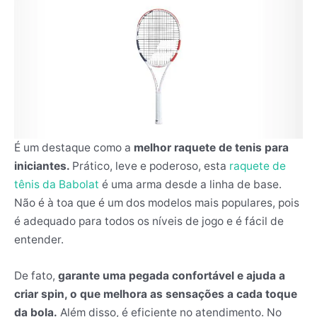
É um destaque como a
melhor raquete de tenis para
iniciantes.
Prático, leve e poderoso, esta
raquete de
tênis da Babolat
é uma arma desde a linha de base.
Não é à toa que é um dos modelos mais populares, pois
é adequado para todos os níveis de jogo e é fácil de
entender.
De fato,
garante uma pegada confortável e ajuda a
criar spin, o que melhora as sensações a cada toque
da bola.
Além disso, é eficiente no atendimento. No