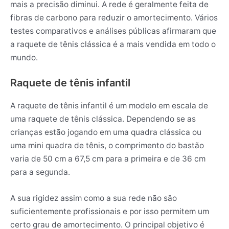
mais a precisão diminui. A rede é geralmente feita de
fibras de carbono para reduzir o amortecimento. Vários
testes comparativos e análises públicas afirmaram que
a raquete de tênis clássica é a mais vendida em todo o
mundo.
Raquete de tênis infantil
A raquete de tênis infantil é um modelo em escala de
uma raquete de tênis clássica. Dependendo se as
crianças estão jogando em uma quadra clássica ou
uma mini quadra de tênis, o comprimento do bastão
varia de 50 cm a 67,5 cm para a primeira e de 36 cm
para a segunda.
A sua rigidez assim como a sua rede não são
suficientemente profissionais e por isso permitem um
certo grau de amortecimento. O principal objetivo é