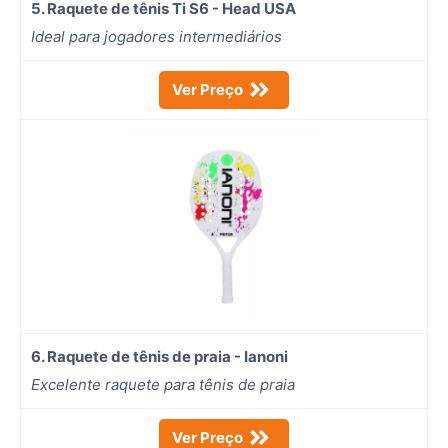
5. Raquete de tênis Ti S6 - Head USA
Ideal para jogadores intermediários
Ver Preço
6. Raquete de tênis de praia - Ianoni
Excelente raquete para tênis de praia
Ver Preço