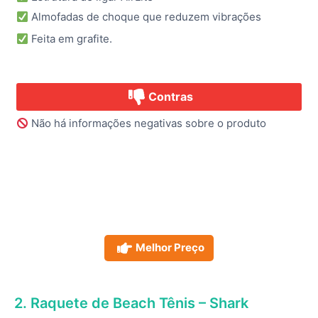
Almofadas de choque que reduzem vibrações
Feita em grafite.
Contras
Não há informações negativas sobre o produto
Melhor Preço
2. Raquete de Beach Tênis – Shark