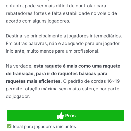
entanto, pode ser mais difícil de controlar para
rebatedores fortes e falta estabilidade no voleio de
acordo com alguns jogadores.
Destina-se principalmente a jogadores intermediários.
Em outras palavras, não é adequado para um jogador
iniciante, muito menos para um profissional.
Na verdade,
esta raquete é mais como uma raquete
de transição, para ir de raquetes básicas para
raquetes mais eficientes.
O padrão de cordas 16×19
permite rotação máxima sem muito esforço por parte
do jogador.
Prós
Ideal para jogadores iniciantes