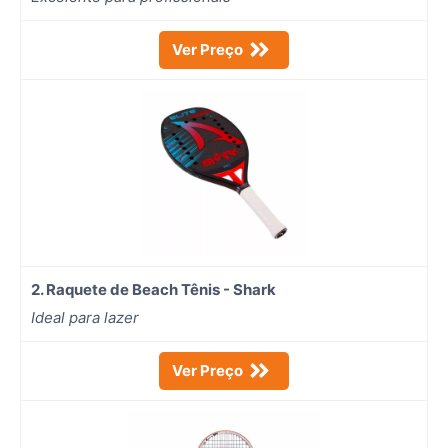
Ver Preço
2. Raquete de Beach Tênis - Shark
Ideal para lazer
Ver Preço