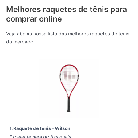
Melhores raquetes de tênis para
comprar online
Veja abaixo nossa lista das melhores raquetes de tênis
do mercado:
1. Raquete de tênis - Wilson
Excelente para profissionais