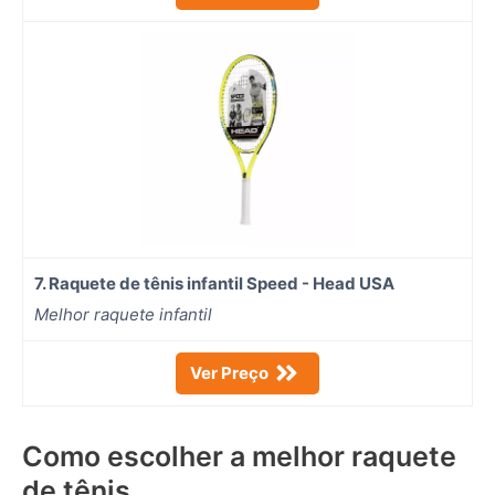
7. Raquete de tênis infantil Speed - Head USA
Melhor raquete infantil
Ver Preço
Como escolher a melhor raquete
de tênis