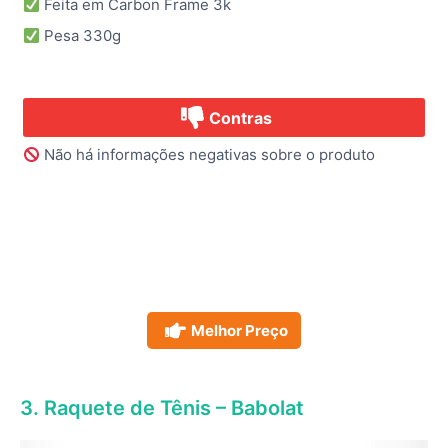
Feita em Carbon Frame 3k
Pesa 330g
Contras
Não há informações negativas sobre o produto
Melhor Preço
3. Raquete de Tênis – Babolat