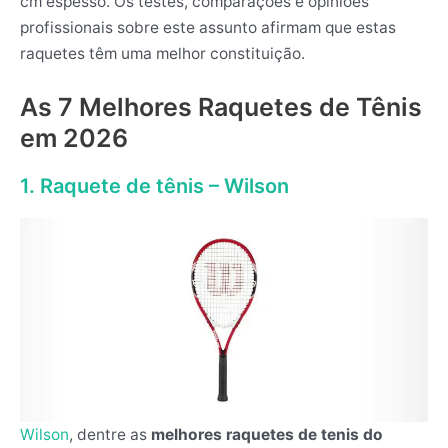
cm espesso. Os testes, comparações e opiniões
profissionais sobre este assunto afirmam que estas
raquetes têm uma melhor constituição.
As 7 Melhores Raquetes de Tênis
em 2026
1. Raquete de tênis – Wilson
Wilson
, dentre as
melhores raquetes de tenis do