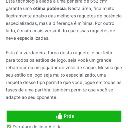
Esta tecnologia aliada a uma peneira de 652 cm²
garante uma
ótima potência
. Nesta área, fica muito
ligeiramente abaixo das melhores raquetes de potência
especializadas, mas a diferença é mínima. Por outro
lado, é muito mais versátil do que essas raquetes de
neve especializadas.
Esta é a verdadeira força desta raquete, é perfeita
para todos os estilos de jogo, seja você um grande
rebatedor ou um jogador de vôlei de saque. Mesmo que
seu estilo de jogo seja muito especializado, uma
raquete desse tipo permite que você jogue em todas as
fases de uma partida, também permite que você se
adapte ao seu oponente.
Prós
Estrutura de ligar AirLite