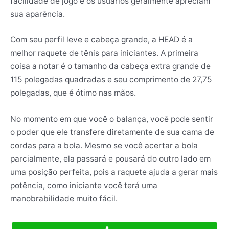
facilidade de jogo e os usuários geralmente apreciam
sua aparência.
Com seu perfil leve e cabeça grande, a HEAD é a
melhor raquete de tênis para iniciantes. A primeira
coisa a notar é o tamanho da cabeça extra grande de
115 polegadas quadradas e seu comprimento de 27,75
polegadas, que é ótimo nas mãos.
No momento em que você o balança, você pode sentir
o poder que ele transfere diretamente de sua cama de
cordas para a bola. Mesmo se você acertar a bola
parcialmente, ela passará e pousará do outro lado em
uma posição perfeita, pois a raquete ajuda a gerar mais
potência, como iniciante você terá uma
manobrabilidade muito fácil.