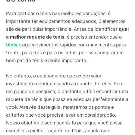
Para praticar o tênis nas melhores condições, é
importante ter equipamentos adequados, 2 elementos
são de particular importância. Antes de identificar
qual
a melhor raquete de tenis
, é preciso entender que o
tênis
exige movimentos rápidos com movimentos para
frente, para trás e para os lados, por isso comprar um
bom par de tênis é muito importante.
No entanto, o equipamento que exige maior
investimento continua sendo a raquete de tênis. Sem
um pouco de pesquisa, é bastante difícil encontrar uma
raquete de tênis que possa se adequar perfeitamente a
você. Através deste guia, mostramos os pontos e
critérios que você precisa levar em consideração.
Nosso objetivo é acompanhá-lo para que você possa
escolher a melhor raquete de tênis, aquela que