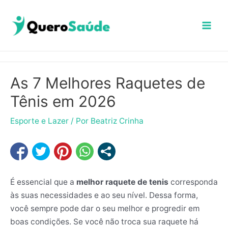
Ir
Mai
para
Men
o
conteúdo
As 7 Melhores Raquetes de
Tênis em 2026
Esporte e Lazer
/ Por
Beatriz Crinha
É essencial que a
melhor raquete de tenis
corresponda
às suas necessidades e ao seu nível. Dessa forma,
você sempre pode dar o seu melhor e progredir em
boas condições. Se você não troca sua raquete há