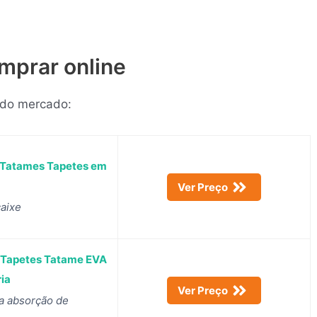
mprar online
 do mercado:
0 Tatames Tapetes em
Ver Preço
aixe
0 Tapetes Tatame EVA
ria
Ver Preço
a absorção de