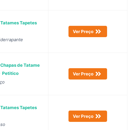
0 Tatames Tapetes
Ver Preço
iderrapante
0 Chapas de Tatame
 Petitico
Ver Preço
eço
0 Tatames Tapetes
Ver Preço
sso