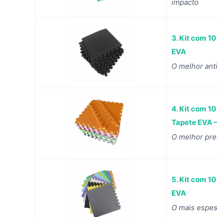
impacto
3. Kit com 1
EVA
O melhor ant
4. Kit com 1
Tapete EVA –
O melhor pr
5. Kit com 1
EVA
O mais espe